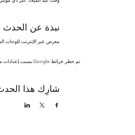
وقت عيد الميلاد, عبر دي مونتي بريانزو 49، 00186 رو
نبذة عن الحدث
معرض عبر الإنترنت للوحات ال
تم حظر خرائط Google بسبب إعدادات ملفات تعريف الارتباط التحليلية والوظيفية لديك.
شارِك هذا الحدث