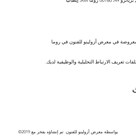
ما RM، إيطاليا
معروضة في معرض أزولينو للفنون في روما
©2019 بواسطة معرض أزولينو للفنون. تم إنشاؤه بفخر مع