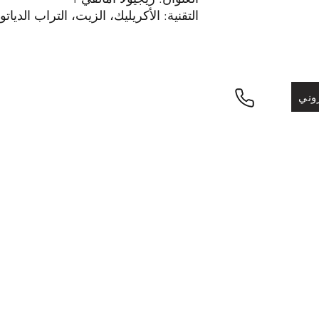
التقنية: الأكريليك، الزيت، التراب الديات
الحجم: 30×30
التوثيق: نعم
وني