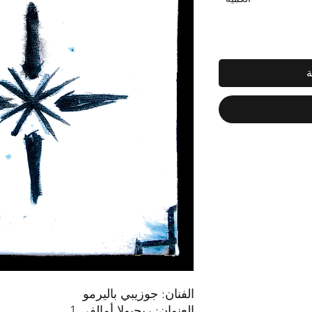
ة
الفنان: جوزيبي باليرمو
العنوان: ريجيولا أمالفي 1