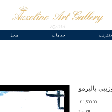
نترنت
خدمات
محل
يبي باليرمو
السعر
الكمية
*