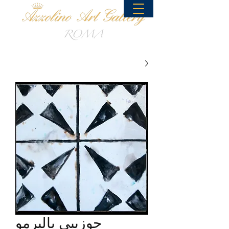
جوزيبي باليرمو