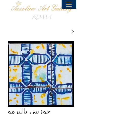
جوزيبي باليرمو