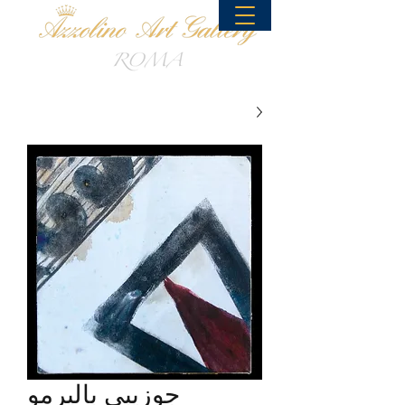
جوزيبي باليرمو