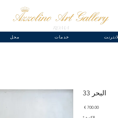
نترنت
خدمات
محل
البحر 33
السعر
الكمية
*