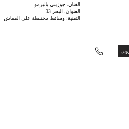
الفنان: جوزيبي باليرمو
العنوان: البحر 33
التقنية: وسائط مختلطة على القماش
الأبعاد: 35 × 37 سم
السنة: 2023
الطبعة: فريدة ومبتكرة
الحالة: ممتازة
وني