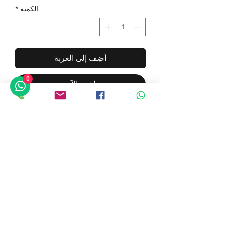
الكمية
*
أضِف إلى العربة
0
اشترِ الآن
الفنان: جوزيبي باليرمو
العنوان: صورة كلب 2
التقنية: وسائط مختلطة على
القماش
الأبعاد: 47 × 38 سم
السنة: 2023
الطبعة: فريدة ومبتكرة
الحالة: ممتازة
©2019 بواسطة معرض أزولينو للفنون. تم إنشاؤه بفخر مع