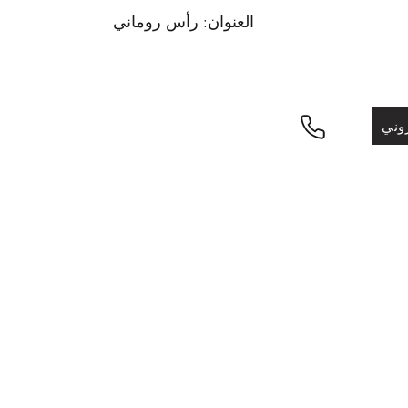
العنوان: رأس روماني
التقنية: وسائط مختلطة على قماش
الأبعاد: 50 سم × 50 سم
وني
السنة: 2025
الطبعة: فريدة وأصلية
الحالة: ممتازة