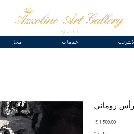
نترنت
خدمات
محل
أس روماني
السعر
الكمية
*