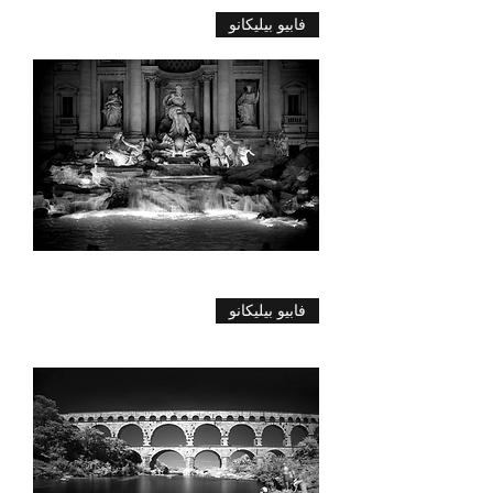
صهريج
فابيو بيليكانو
البازيليك،
اسطنبول
نافورة
فابيو بيليكانو
تريفي