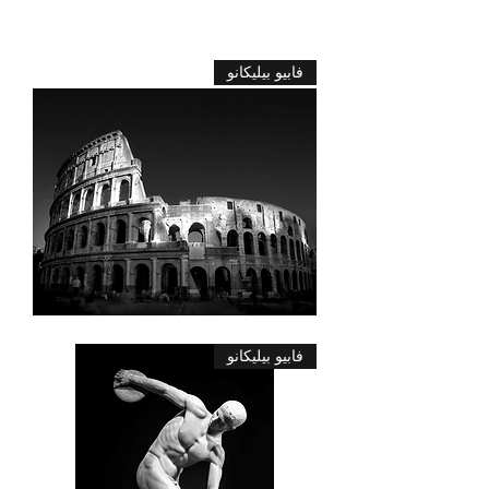
خنثى
فابيو بيليكانو
2
الكولوسيوم
فابيو بيليكانو