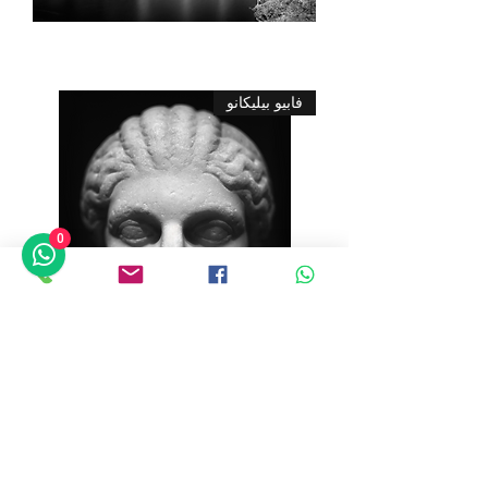
أحواض
فابيو بيليكانو
السمك،
بونت
دو
جارد،
بروفانس
فرنسا
0
أبولو
فابيو بيليكانو