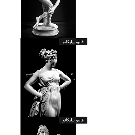
ديسكوبولوس
فابيو بيليكانو
مايرون
الراقصة
فابيو بيليكانو
كانوفا