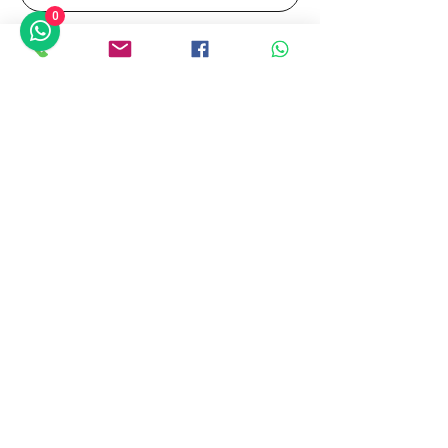
0
عيد الميلاد في معرض أزولينو
للفنون
الأربعاء، 08 ديسمبر
مزيد من المعلومات
التفاصيل